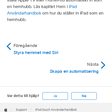
en hemhubb. Läs kapitlet Hem i
iPad
Användarhandbok
om hur du ställer in iPad som en
hemhubb.
Föregående
Styra hemmet med Siri
Nästa
Skapa en automatisering
Var detta till hjälp?
Ja
Nej
Apple
Footer

Support
iPod touch Användarhandbok