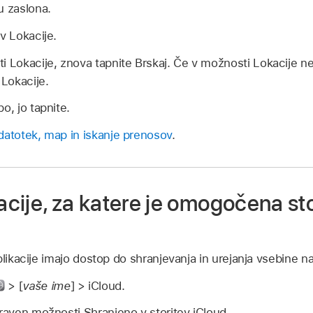
u zaslona.
v Lokacije.
i Lokacije, znova tapnite Brskaj. Če v možnosti Lokacije ne 
 Lokacije.
o, jo tapnite.
datotek, map in iskanje prenosov
.
kacije, za katere je omogočena st
plikacije imajo dostop do shranjevanja in urejanja vsebine na
> [
vaše ime
] > iCloud.
zraven možnosti Shranjeno v storitev iCloud.