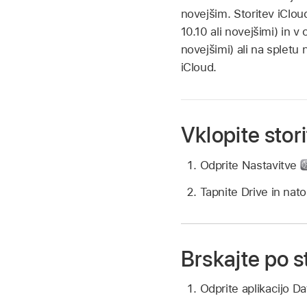
novejšim. Storitev iClou
10.10 ali novejšimi) in 
novejšimi) ali na spletu
iCloud.
Vklopite stor
Odprite Nastavitve
Tapnite Drive in nato
Brskajte po s
Odprite aplikacijo D