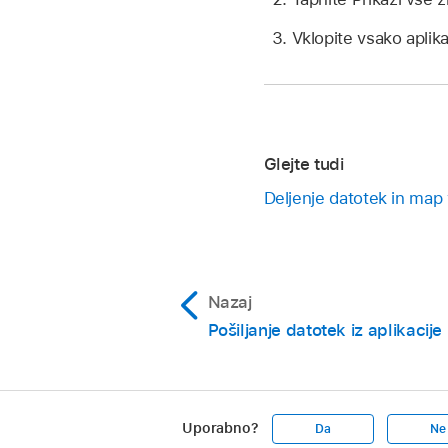
Vklopite vsako aplikac
Glejte tudi
Deljenje datotek in map 
Nazaj
Pošiljanje datotek iz aplikacij
Uporabno?
Da
Ne