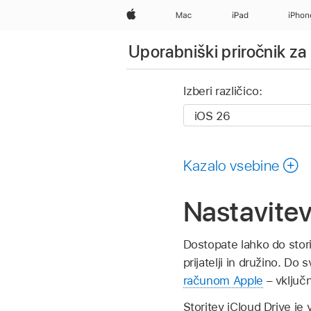
Apple
Mac
iPad
iPhon
Uporabniški priročnik za
Izberi različico:
Kazalo vsebine
Nastavitev
Dostopate lahko do stori
prijatelji in družino. Do 
računom Apple
– vključn
Storitev iCloud Drive je