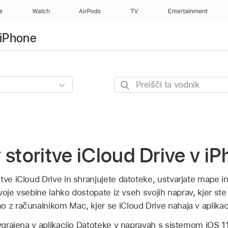
e
Watch
AirPods
TV
Entertainment
 iPhone
Preišči
ta
vodnik
 storitve iCloud Drive v i
tve iCloud Drive in shranjujete datoteke, ustvarjate mape i
svoje vsebine lahko dostopate iz vseh svojih naprav, kjer ste p
o z računalnikom Mac, kjer se iCloud Drive nahaja v aplikaci
 vgrajena v aplikacijo Datoteke v napravah s sistemom iOS 1