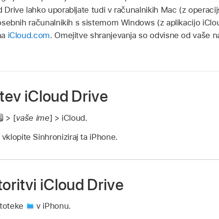
d Drive lahko uporabljate tudi v računalnikih Mac (z opera
v osebnih računalnikih s sistemom Windows (z aplikacijo iCl
 na
iCloud.com
. Omejitve shranjevanja so odvisne od vaše n
itev iCloud Drive
> [
vaše ime
] > iCloud.
 vklopite Sinhroniziraj ta iPhone.
toritvi iCloud Drive
atoteke
v iPhonu.