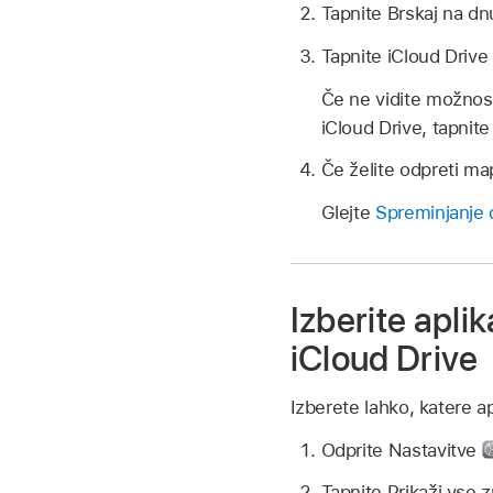
Tapnite Brskaj na dn
Tapnite iCloud Drive 
Če ne vidite možnost
iCloud Drive, tapnite
Če želite odpreti map
Glejte
Spreminjanje 
Izberite apli
iCloud Drive
Izberete lahko, katere a
Odprite Nastavitve
Tapnite Prikaži vse 