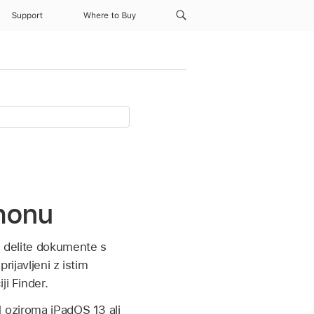
Support
Where to Buy
Phonu
n delite dokumente s
rijavljeni z istim
ji Finder.
1 oziroma iPadOS 13 ali