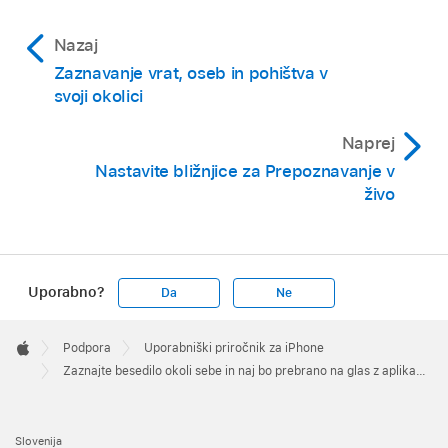
Nazaj
Zaznavanje vrat, oseb in pohištva v
svoji okolici
Naprej
Nastavite bližnjice za Prepoznavanje v
živo
Uporabno?
Da
Ne
Apple
Footer

Podpora
Uporabniški priročnik za iPhone
Apple
Zaznajte besedilo okoli sebe in naj bo prebrano na glas z aplikacijo Lupa v iPhonu
Slovenija