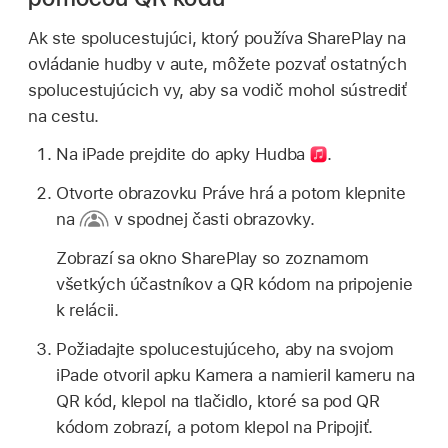
Ak ste spolucestujúci, ktorý používa SharePlay na
ovládanie hudby v aute, môžete pozvať ostatných
spolucestujúcich vy, aby sa vodič mohol sústrediť
na cestu.
Na iPade prejdite do apky Hudba
.
Otvorte obrazovku Práve hrá a potom klepnite
na
v spodnej časti obrazovky.
Zobrazí sa okno SharePlay so zoznamom
všetkých účastníkov a QR kódom na pripojenie
k relácii.
Požiadajte spolucestujúceho, aby na svojom
iPade otvoril apku Kamera a namieril kameru na
QR kód, klepol na tlačidlo, ktoré sa pod QR
kódom zobrazí, a potom klepol na Pripojiť.