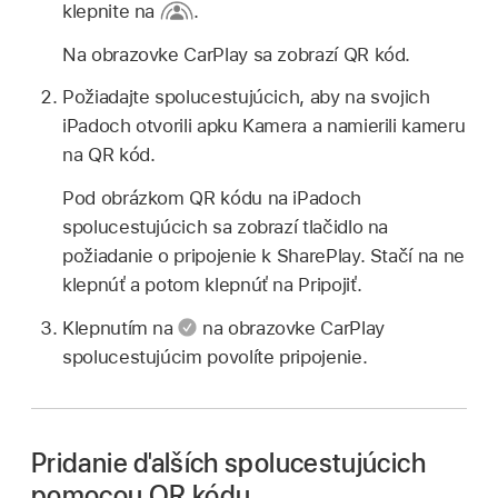
klepnite na
.
Na obrazovke CarPlay sa zobrazí QR kód.
Požiadajte spolucestujúcich, aby na svojich
iPadoch otvorili apku Kamera a namierili kameru
na QR kód.
Pod obrázkom QR kódu na iPadoch
spolucestujúcich sa zobrazí tlačidlo na
požiadanie o pripojenie k SharePlay. Stačí na ne
klepnúť a potom klepnúť na Pripojiť.
Klepnutím na
na obrazovke CarPlay
spolucestujúcim povolíte pripojenie.
Pridanie ďalších spolucestujúcich
pomocou QR kódu