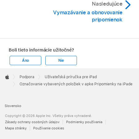
Nasledujúce
Vymazávanie a obnovovanie
pripomienok
Boli tieto informácie užitočné?
Áno
Nie
Apple
Footer

Podpora
Užívateľská príručka pre iPad
Apple
Označovanie vybavených položiek v apke Pripomienky na iPade
Slovensko
Copyright © 2026 Apple Inc. Všetky práva vyhradené.
Zásady ochrany osobných údajov
Podmienky používania
Mapa stránky
Používanie cookies