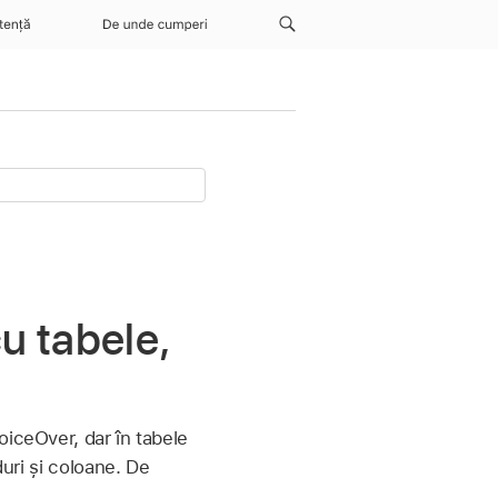
tență
De unde cumperi
u tabele,
oiceOver, dar în tabele
duri și coloane. De