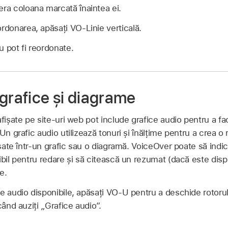
era coloana marcată înaintea ei.
ordonarea, apăsați VO-Linie verticală.
u pot fi reordonate.
grafice și diagrame
afișate pe site‑uri web pot include grafice audio pentru a fa
Un grafic audio utilizează tonuri și înălțime pentru a crea 
fișate într-un grafic sau o diagramă. VoiceOver poate să in
bil pentru redare și să citească un rezumat (dacă este dispon
e.
e audio disponibile, apăsați VO-U pentru a deschide rotoru
când auziți „Grafice audio”.