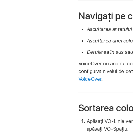
Navigați pe 
Ascultarea antetului
Ascultarea unei colo
Derularea în sus sau 
VoiceOver nu anunță colo
configurat nivelul de det
VoiceOver
.
Sortarea col
Apăsați VO-Linie vert
apăsați VO-Spațiu.