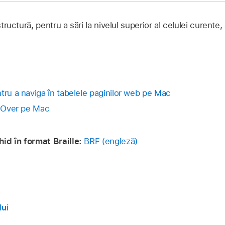
 structură, pentru a sări la nivelul superior al celulei cure
tru a naviga în tabelele paginilor web pe Mac
ceOver pe Mac
id în format Braille:
BRF (engleză)
lui