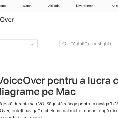
hone
Watch
AirPods
Divertisment
Asis
eOver
Căutați
în
acest
ghid
 VoiceOver pentru a lucra c
 diagrame pe Mac
Săgeată dreapta sau VO‑Săgeată stânga pentru a naviga în V
eOver, puteți naviga în tabele în mai multe moduri, după rân
și reordona coloanele.