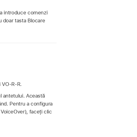
u a introduce comenzi
u doar tasta Blocare
i VO-R-R.
l antetului. Această
rând. Pentru a configura
VoiceOver), faceți clic