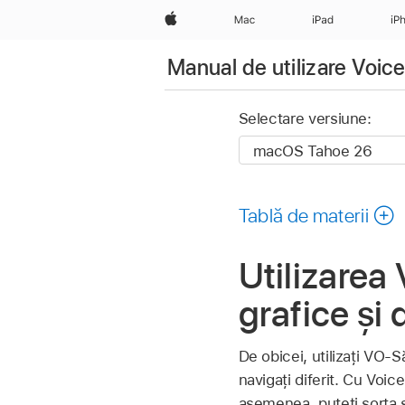
Apple
Mac
iPad
iP
Manual de utilizare Voic
Selectare versiune:
Tablă de materii
Utilizarea
grafice și
De obicei, utilizați VO‑
navigați diferit. Cu Voic
asemenea, puteți sorta 