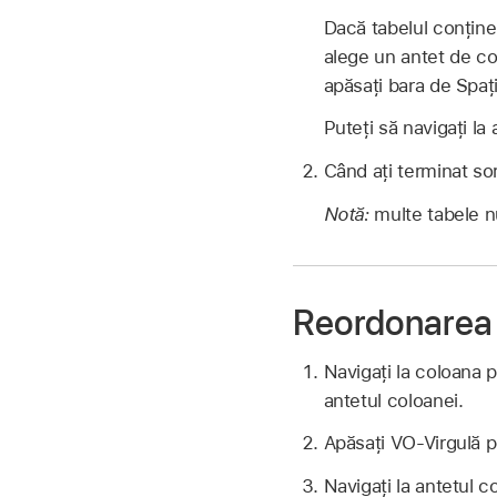
Dacă tabelul conține
alege un antet de co
apăsați bara de Spați
Puteți să navigați la 
Când ați terminat sor
Notă:
multe tabele nu
Reordonarea 
Navigați la coloana p
antetul coloanei.
Apăsați VO-Virgulă p
Navigați la antetul 