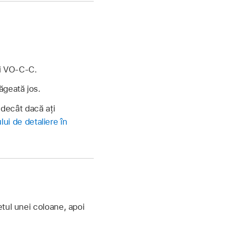
i VO-C-C.
ăgeată jos.
 decât dacă ați
lui de detaliere în
etul unei coloane, apoi