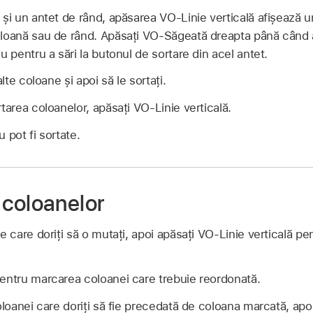
 și un antet de rând, apăsarea VO-Linie verticală afișează 
loană sau de rând. Apăsați VO-Săgeată dreapta până când auz
u pentru a sări la butonul de sortare din acel antet.
alte coloane și apoi să le sortați.
tarea coloanelor, apăsați VO-Linie verticală.
 pot fi sortate.
coloanelor
e care doriți să o mutați, apoi apăsați VO-Linie verticală pen
entru marcarea coloanei care trebuie reordonată.
coloanei care doriți să fie precedată de coloana marcată, a