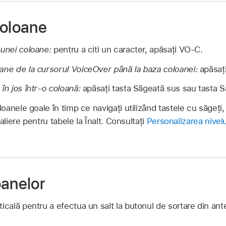
coloane
 unei coloane:
pentru a citi un caracter, apăsați VO-C.
ane de la cursorul VoiceOver până la baza coloanei:
apăsaț
în jos într-o coloană:
apăsați tasta Săgeată sus sau tasta S
anele goale în timp ce navigați utilizând tastele cu săgeți,
aliere pentru tabele la Înalt. Consultați
Personalizarea nivelu
oanelor
icală pentru a efectua un salt la butonul de sortare din ant