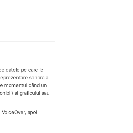
ce datele pe care le
o reprezentare sonoră a
dice momentul când un
ibil) al graficului sau
l VoiceOver, apoi