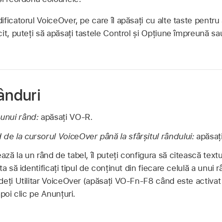
ficatorul VoiceOver, pe care îl apăsați cu alte taste pentr
it, puteți să apăsați tastele Control și Opțiune împreună sa
ânduri
 unui rând:
apăsați VO-R.
 de la cursorul VoiceOver până la sfârșitul rândului:
apăsaț
ă la un rând de tabel, îl puteți configura să citească textu
a să identificați tipul de conținut din fiecare celulă a unui 
eți Utilitar VoiceOver (apăsați VO-Fn-F8 când este activat 
poi clic pe Anunțuri.