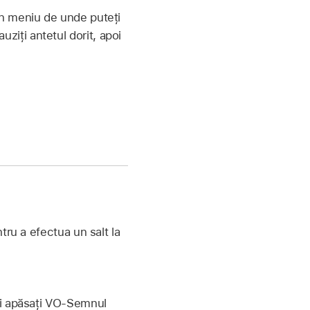
un meniu de unde puteți
iți antetul dorit, apoi
tru a efectua un salt la
poi apăsați VO-Semnul