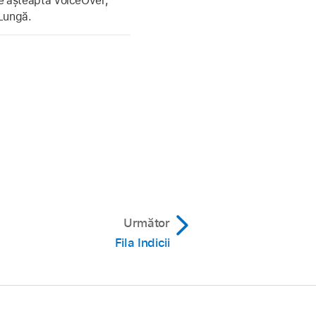
e așteaptă VoiceOver,
 Lungă.
Următor
Fila Indicii