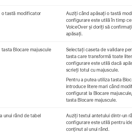
o tastă modificator
Auziți când apăsați o tastă mod
configurare este utilă în timp c
VoiceOver și doriți să confirmați
apăsați.
 tasta Blocare majuscule
Selectați caseta de validare pe
tasta care transformă toate lite
configurare este utilă dacă apăs
scrieți totul cu majuscule.
Pentru a putea utiliza tasta Blo
introduce litere mari când modi
configurat la Blocare majuscule,
tasta Blocare majuscule.
a unui rând de tabel
Auziți textul antetului dintr-un 
configurare este utilă pentru ide
conținut al unui rând.