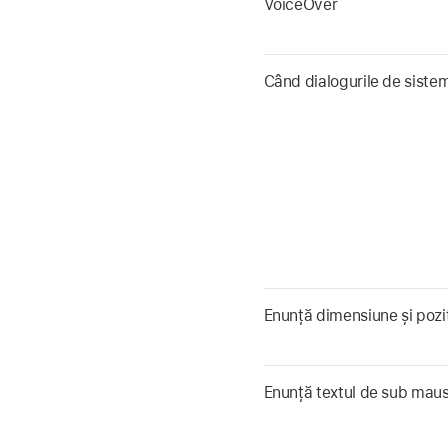
VoiceOver
Când dialogurile de sistem
Enunță dimensiune și poziț
Enunță textul de sub maus 