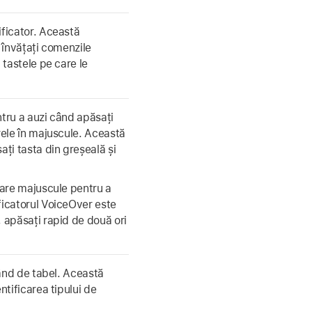
ificator. Această
e învățați comenzile
 tastele pe care le
ntru a auzi când apăsați
rele în majuscule. Această
ați tasta din greșeală și
care majuscule pentru a
ficatorul VoiceOver este
 apăsați rapid de două ori
rând de tabel. Această
ntificarea tipului de