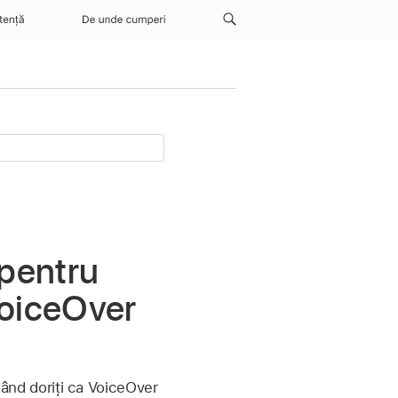
tență
De unde cumperi
 pentru
 VoiceOver
 când doriți ca VoiceOver