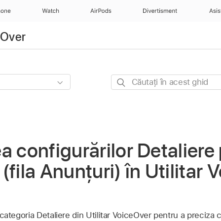
hone
Watch
AirPods
Divertisment
Asis
eOver
Căutați
în
acest
ghid
a configurărilor Detaliere
fila Anunțuri) în Utilitar
in categoria Detaliere din Utilitar VoiceOver pentru a preciza