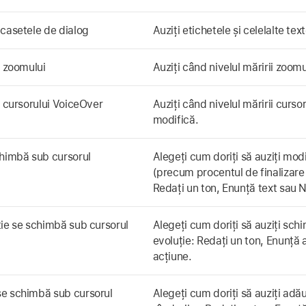
 casetele de dialog
Auziți etichetele și celelalte tex
i zoomului
Auziți când nivelul măririi zoom
i cursorului VoiceOver
Auziți când nivelul măririi curso
modifică.
chimbă sub cursorul
Alegeți cum doriți să auziți modi
(precum procentul de finalizare a 
Redați un ton, Enunță text sau N
ție se schimbă sub cursorul
Alegeți cum doriți să auziți schi
evoluție: Redați un ton, Enunță 
acțiune.
se schimbă sub cursorul
Alegeți cum doriți să auziți ad