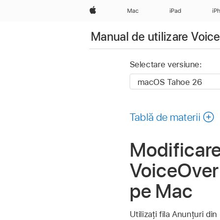
Apple
Mac
iPad
iP
Manual de utilizare Voic
Selectare versiune:
Tablă de materii
Modificare
VoiceOver (
pe Mac
Utilizați fila Anunțuri d