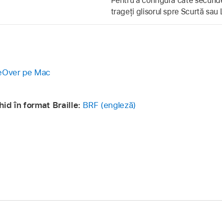
Pentru a configura câte secund
trageți glisorul spre Scurtă sau
ceOver pe Mac
id în format Braille:
BRF (engleză)