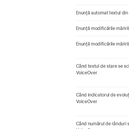
Enunță automat textul din
Enunță modificările măriri
Enunță modificările măriri
Când textul de stare se s
VoiceOver
Când indicatorul de evolu
VoiceOver
Când numărul de rânduri 