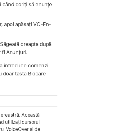
 când doriți să enunțe
r, apoi apăsați VO-Fn-
au Săgeată dreapta după
 fi Anunțuri.
u a introduce comenzi
u doar tasta Blocare
 fereastră. Această
d utilizați cursorul
ul VoiceOver și de