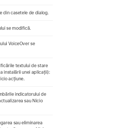
te din casetele de dialog.
ului se modifică.
rului VoiceOver se
ficările textului de stare
instalării unei aplicații):
icio acțiune.
mbările indicatorului de
actualizarea sau Nicio
ăugarea sau eliminarea