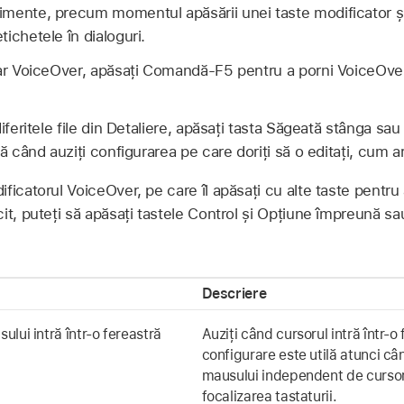
mente, precum momentul apăsării unei taste modificator și
ichetele în dialoguri.
tar VoiceOver, apăsați Comandă-F5 pentru a porni VoiceOve
diferitele file din Detaliere, apăsați tasta Săgeată stânga s
ă când auziți configurarea pe care doriți să o editați, cum ar
ficatorul VoiceOver, pe care îl apăsați cu alte taste pentr
it, puteți să apăsați tastele Control și Opțiune împreună sa
Descriere
lui intră într-o fereastră
Auziți când cursorul intră într-o
configurare este utilă atunci cân
mausului independent de cursor
focalizarea tastaturii.