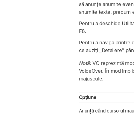
să anunțe anumite eveni
anumite texte, precum et
Pentru a deschide Utili
F8.
Pentru a naviga printre 
ce auziți „Detaliere” pân
Notă:
VO reprezintă modi
VoiceOver. În mod implic
majuscule.
Opțiune
Anunță când cursorul mausu