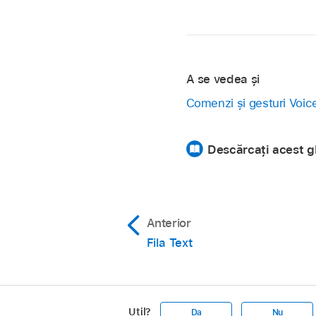
A se vedea și
Comenzi și gesturi Voi
Descărcați acest gh
Anterior
Fila Text
Util?
Da
Nu