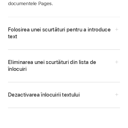
documentele Pages.
Folosirea unei scurtături pentru a introduce
text
Eliminarea unei scurtături din lista de
înlocuiri
Apăsați
,
apăsați Configurări, apoi apăsați
Auto-corectare.
Dezactivarea înlocuirii textului
Apăsați
,
apăsați Configurări, apoi apăsați
Apăsați Listă de înlocuiri, apoi apăsați Editați.
Auto-corectare.
Apăsați
de lângă scurtătură, apoi apăsați
Activați Înlocuire text.
Șterge.
Apăsați Listă de înlocuiri, apoi apăsați
.
Apăsați documentul pentru a închide