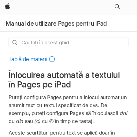
Apple
Manual de utilizare Pages pentru iPad
Căutați
în
acest
Tablă de materii
ghid
Înlocuirea automată a textului
în Pages pe iPad
Puteți configura Pages pentru a înlocui automat un
anumit text cu textul specificat de dvs. De
exemplu, puteți configura Pages să înlocuiască
dni
cu
din
sau
(c)
cu © în timp ce tastați.
Aceste scurtături pentru text se aplică doar în