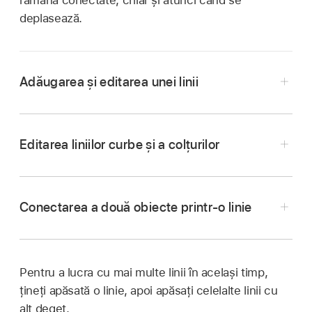
rămână conectate, chiar și atunci când se
deplasează.
Adăugarea și editarea unei linii
Accesați aplicația Pages
pe iPad.
Deschideți un document, apoi apăsați pe
în
Editarea liniilor curbe și a colțurilor
bara de instrumente
.
Apăsați o linie dreaptă sau curbă pentru a o
adăuga în pagină.
Conectarea a două obiecte printr-o linie
Pentru a edita forma sau poziția liniei, efectuați
Accesați aplicația Pages
pe iPad.
una dintre următoarele acțiuni:
Deschideți un document care conține o linie
Pentru a lucra cu mai multe linii în același timp,
curbă.
Mutarea liniei:
Trageți linia acolo unde doriți.
țineți apăsată o linie, apoi apăsați celelalte linii cu
Apăsați linia curbată pentru a o selecta, apoi
alt deget.