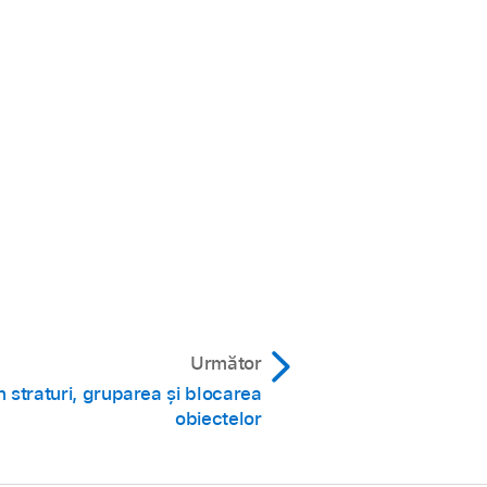
oi apăsați Tăiați.
textul, apăsați dublu
fel încât
punctul de
upaj
în partea de jos a
 părinte, apăsați din
Următor
i în afara acestuia
 straturi, gruparea și blocarea
obiectelor
gine, o formă sau o
 scrieți sau lipiți noul