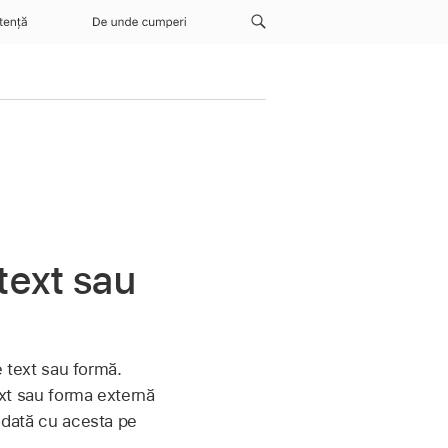
tență
De unde cumperi
text sau
de text sau formă.
ext sau forma externă
 odată cu acesta pe