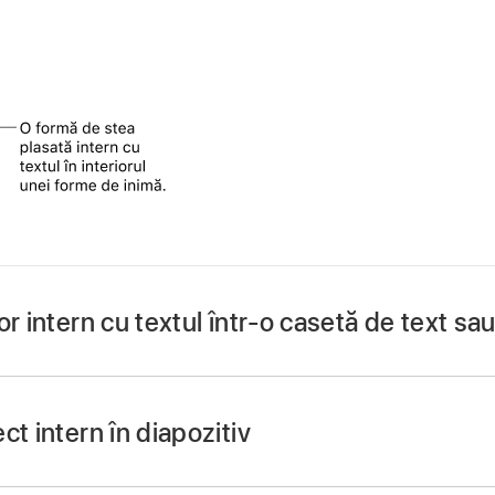
or intern cu textul într-o casetă de text sa
Keynote
pe iPad.
are.
ct intern în diapozitiv
deja o casetă de text sau o formă la diapozitivul dvs. sau d
i să îl lipiți în interiorul acestuia, apăsați pe
în
bara de in