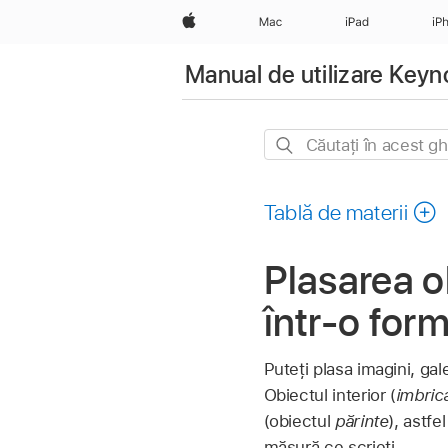
Apple
Mac
iPad
iP
Manual de utilizare Keyn
Căutați
în
acest
Tablă de materii
ghid
Plasarea o
într-o for
Puteți plasa imagini, gal
Obiectul interior (
imbric
(obiectul
părinte
), astfe
măsură ce scrieți.