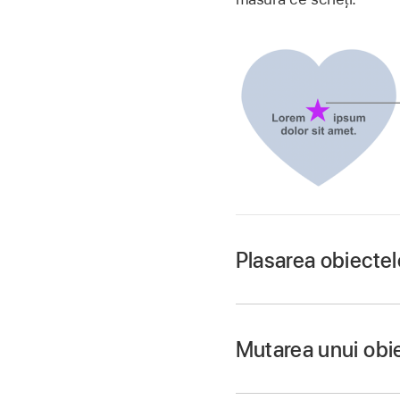
Plasarea obiectel
Accesați aplicația 
Deschideți o prezent
Mutarea unui obie
Dacă nu ați adăugat 
obiectul pe care doriț