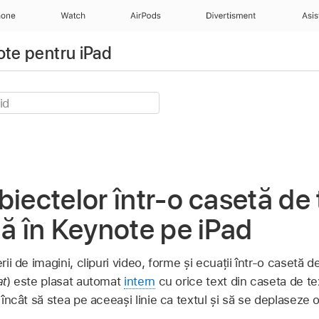
hone
Watch
AirPods
Divertisment
Asis
ote pentru iPad
biectelor într-o casetă de 
mă în Keynote pe iPad
erii de imagini, clipuri video, forme și ecuații într-o casetă 
at
) este plasat automat
intern
cu orice text din caseta de t
l încât să stea pe aceeași linie ca textul și să se deplaseze