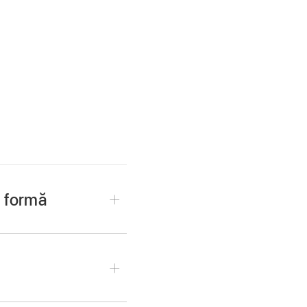
u formă
acă nu ați adăugat
strumente
, apăsați pe