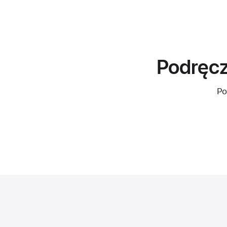
Podręc
Po