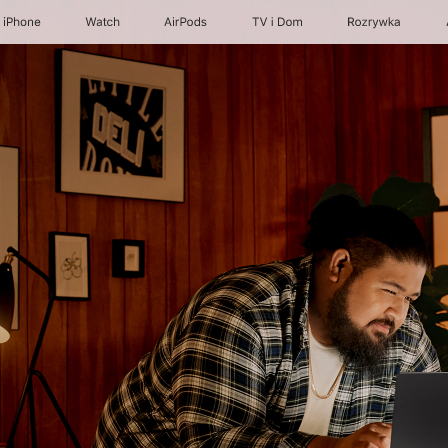
iPhone
Watch
AirPods
TV i Dom
Rozrywka