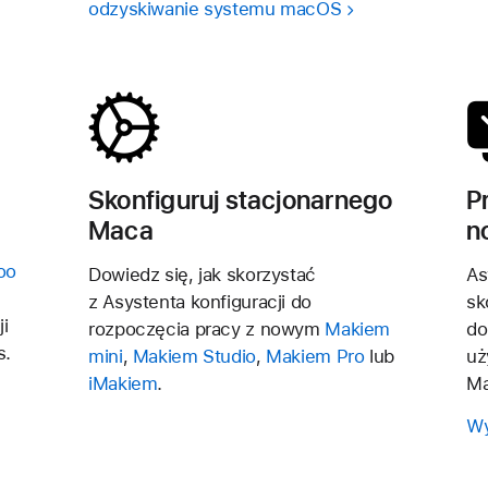
odzyskiwanie systemu macOS
Skonfiguruj stacjonarnego
P
Maca
n
oo
Dowiedz się, jak skorzystać
As
z Asystenta konfiguracji do
sk
i
rozpoczęcia pracy z nowym
Makiem
do
s.
mini
,
Makiem Studio
,
Makiem Pro
lub
uż
iMakiem
.
Ma
Wy