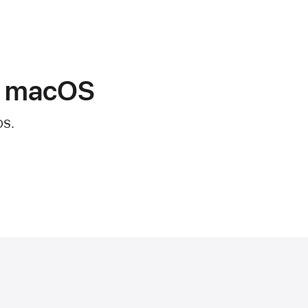
u macOS
OS.