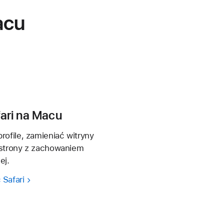
acu
fari na Macu
rofile, zamieniać witryny
ć strony z zachowaniem
ej.
 Safari