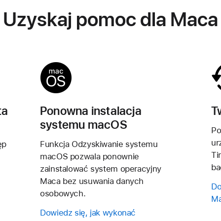
Uzyskaj pomoc dla Maca
ta
Ponowna instalacja
T
systemu macOS
Po
ur
ęp
Funkcja Odzyskiwanie systemu
Ti
macOS pozwala ponownie
ba
zainstalować system operacyjny
Maca bez usuwania danych
Do
osobowych.
Ma
Dowiedz się, jak wykonać