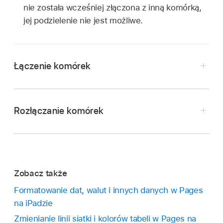
nie została wcześniej złączona z inną komórką,
jej podzielenie nie jest możliwe.
Łączenie komórek
Otwórz aplikację Pages
na iPadzie.
Otwórz dokument z tabelą, a następnie
Rozłączanie komórek
zaznacz
dwie lub więcej komórek znajdujących
Otwórz aplikację Pages
na iPadzie.
się obok siebie.
Otwórz dokument z tabelą, stuknij w komórkę,
Stuknij w Złącz.
stuknij w nią ponownie, a następnie stuknij
Jeśli nie widzisz przycisku złączania komórek,
Zobacz także
w Usuń.
stuknij w zaznaczenie.
Formatowanie dat, walut i innych danych w Pages
Nowo utworzone komórki przyjmują
na iPadzie
formatowanie i kolor wypełnienia komórki
Zmienianie linii siatki i kolorów tabeli w Pages na
połączonej.
Jeśli jedna z łączonych komórek ma zawartość,