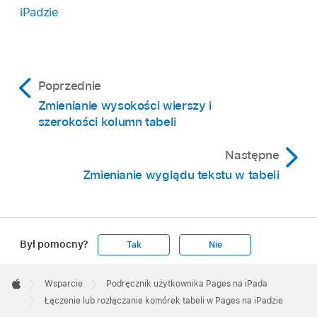
iPadzie
złączona komórka przyjmie zarówno zawartość
jak i format tej komórki.
Jeśli wiele łączonych komórek ma zawartość,
zostanie ona utrzymana, ale komórki
Poprzednie
z ustawionym formatem danych (na przykład
Zmienianie wysokości wierszy i
liczbami, walutą lub datami) zostaną
szerokości kolumn tabeli
przekonwertowane na tekst.
Następne
Jeśli lewa górna łączona komórka ma ustawiony
Zmienianie wyglądu tekstu w tabeli
kolor wypełnienia, połączona komórka przyjmie
jej kolor.
Był pomocny?
Tak
Nie
Apple
Footer

Wsparcie
Podręcznik użytkownika Pages na iPada
Apple
Łączenie lub rozłączanie komórek tabeli w Pages na iPadzie