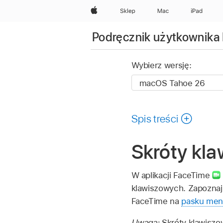
Apple
Sklep
Mac
iPad
Podręcznik użytkownika
Wybierz wersję:
Spis treści
Skróty kl
W aplikacji FaceTime
klawiszowych. Zapoznaj
FaceTime na
pasku me
Uwaga:
Skróty klawiszo