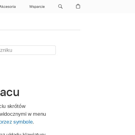
Akcesoria
Wsparcie
Macu
iu skrótów
i widocznymi w menu
przez symbole
.
az układu klawiatury