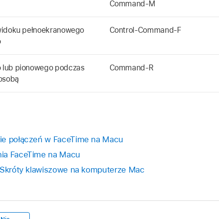
Command-M
 widoku pełnoekranowego
Control-Command-F
o
 lub pionowego podczas
Command-R
 osobą
nie połączeń w FaceTime na Macu
nia FaceTime na Macu
: Skróty klawiszowe na komputerze Mac