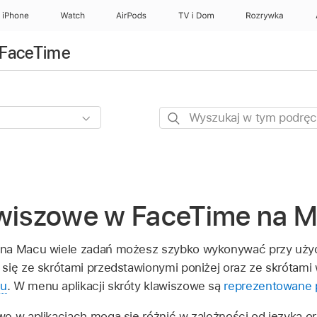
iPhone
Watch
AirPods
TV i Dom
Rozrywka
 FaceTime
Wyszukaj
w
tym
podręczniku
awiszowe w FaceTime na 
na Macu wiele zadań możesz szybko wykonywać przy użyc
 się ze skrótami przedstawionymi poniżej oraz ze skrótam
nu
. W menu aplikacji skróty klawiszowe są
reprezentowane 
we w aplikacjach mogą się różnić w zależności od języka or