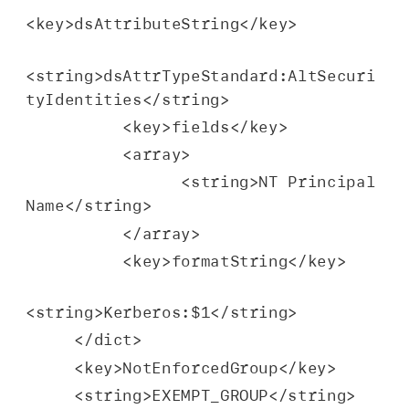
<key>dsAttributeString</key>
<string>dsAttrTypeStandard:AltSecuri
tyIdentities</string>
          <key>fields</key>
          <array>
                <string>NT Principal 
Name</string>
          </array>
          <key>formatString</key>
<string>Kerberos:$1</string>
     </dict>
     <key>NotEnforcedGroup</key>
     <string>EXEMPT_GROUP</string>