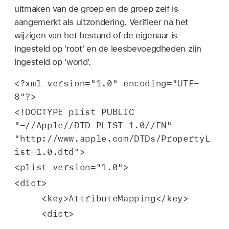
uitmaken van de groep en de groep zelf is
aangemerkt als uitzondering. Verifieer na het
wijzigen van het bestand of de eigenaar is
ingesteld op 'root' en de leesbevoegdheden zijn
ingesteld op 'world'.
<?xml version="1.0" encoding="UTF-
8"?>
<!DOCTYPE plist PUBLIC 
"-//Apple//DTD PLIST 1.0//EN" 
"http://www.apple.com/DTDs/PropertyL
ist-1.0.dtd">
<plist version="1.0">
<dict>
     <key>AttributeMapping</key>
     <dict>