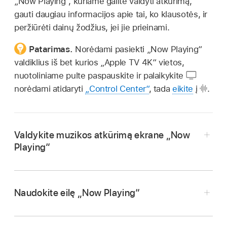
„Now Playing“, kuriame galite valdyti atkūrimą,
gauti daugiau informacijos apie tai, ko klausotės, ir
peržiūrėti dainų žodžius, jei jie prieinami.
Patarimas.
Norėdami pasiekti „Now Playing“
valdiklius iš bet kurios
„Apple TV 4K“
vietos,
nuotoliniame pulte paspauskite ir palaikykite
norėdami atidaryti
„Control Center“
, tada
eikite
į
.
Valdykite muzikos atkūrimą ekrane „Now
Playing“
Atidarykite
„Apple TV 4K“
programą „Music“
.
Naudokite eilę „Now Playing“
Paleiskite dainą arba
eikite
į sritį „Now Playing“
ekrano viršuje.