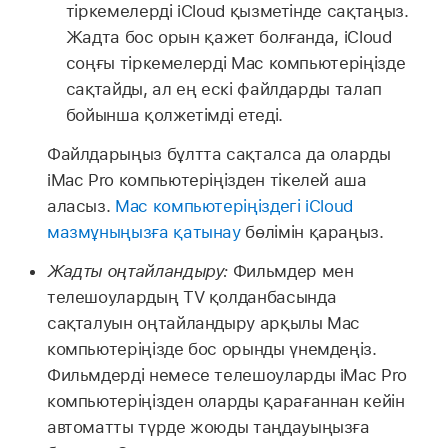
тіркемелерді iCloud қызметінде сақтаңыз.
Жадта бос орын қажет болғанда, iCloud
соңғы тіркемелерді Mac компьютеріңізде
сақтайды, ал ең ескі файлдарды талап
бойынша қолжетімді етеді.
Файлдарыңыз бұлтта сақталса да оларды
iMac Pro компьютеріңізден тікелей аша
аласыз.
Mac компьютеріңіздегі iCloud
мазмұныңызға қатынау
бөлімін қараңыз.
Жадты оңтайландыру:
Фильмдер мен
телешоулардың TV қолданбасында
сақталуын оңтайландыру арқылы Mac
компьютеріңізде бос орынды үнемдеңіз.
Фильмдерді немесе телешоуларды iMac Pro
компьютеріңізден оларды қарағаннан кейін
автоматты түрде жоюды таңдауыңызға