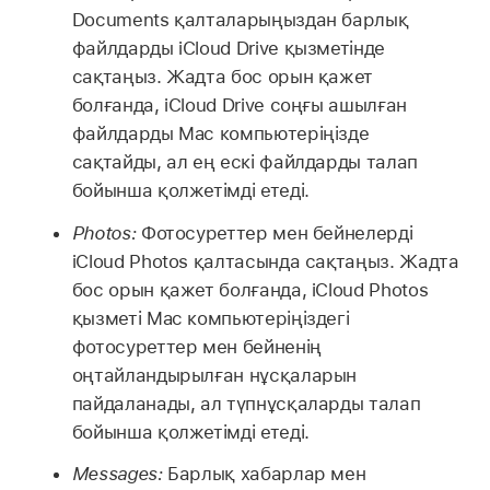
Documents қалталарыңыздан барлық
файлдарды iCloud Drive қызметінде
сақтаңыз. Жадта бос орын қажет
болғанда, iCloud Drive соңғы ашылған
файлдарды Mac компьютеріңізде
сақтайды, ал ең ескі файлдарды талап
бойынша қолжетімді етеді.
Photos:
Фотосуреттер мен бейнелерді
iCloud Photos қалтасында сақтаңыз. Жадта
бос орын қажет болғанда, iCloud Photos
қызметі Mac компьютеріңіздегі
фотосуреттер мен бейненің
оңтайландырылған нұсқаларын
пайдаланады, ал түпнұсқаларды талап
бойынша қолжетімді етеді.
Messages:
Барлық хабарлар мен