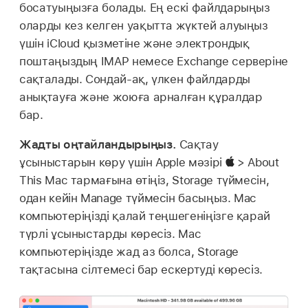
босатуыңызға болады. Ең ескі файлдарыңыз
оларды кез келген уақытта жүктей алуыңыз
үшін iCloud қызметіне және электрондық
поштаңыздың IMAP немесе Exchange серверіне
сақталады. Сондай-ақ, үлкен файлдарды
анықтауға және жоюға арналған құралдар
бар.
Жадты оңтайландырыңыз.
Сақтау
ұсыныстарын көру үшін Apple мәзірі
> About
This Mac тармағына өтіңіз, Storage түймесін,
одан кейін Manage түймесін басыңыз. Mac
компьютеріңізді қалай теңшегеніңізге қарай
түрлі ұсыныстарды көресіз. Mac
компьютеріңізде жад аз болса, Storage
тақтасына сілтемесі бар ескертуді көресіз.