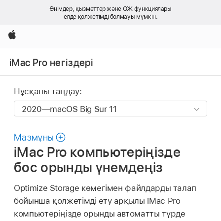
Өнімдер, қызметтер және ОЖ функциялары
елде қолжетімді болмауы мүмкін.
Apple
iMac Pro негіздері
Нұсқаны таңдау:
Мазмұны
iMac Pro компьютеріңізде
бос орынды үнемдеңіз
Optimize Storage көмегімен файлдарды талап
бойынша қолжетімді ету арқылы iMac Pro
компьютеріңізде орынды автоматты түрде