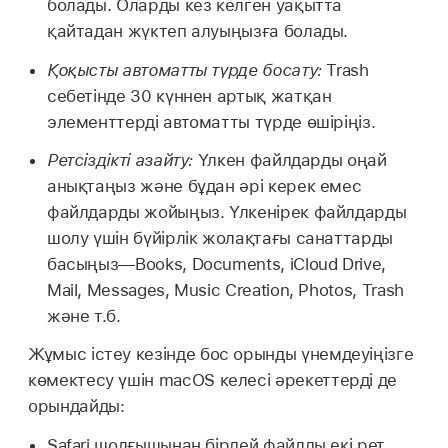
болады. Оларды кез келген уақытта
қайтадан жүктеп алуыңызға болады.
Қоқысты автоматты түрде босату:
Trash
себетінде 30 күннен артық жатқан
элементтерді автоматты түрде өшіріңіз.
Ретсіздікті азайту:
Үлкен файлдарды оңай
анықтаңыз және бұдан әрі керек емес
файлдарды жойыңыз. Үлкенірек файлдарды
шолу үшін бүйірлік жолақтағы санаттарды
басыңыз—Books, Documents, iCloud Drive,
Mail, Messages, Music Creation, Photos, Trash
және т.б.
Жұмыс істеу кезінде бос орынды үнемдеуіңізге
көмектесу үшін macOS келесі әрекеттерді де
орындайды:
Safari шолғышынан бірдей файлды екі рет