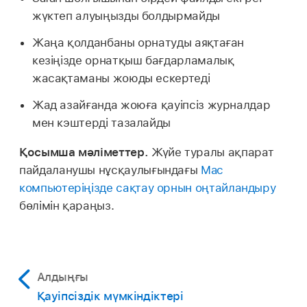
жүктеп алуыңызды болдырмайды
Жаңа қолданбаны орнатуды аяқтаған
кезіңізде орнатқыш бағдарламалық
жасақтаманы жоюды ескертеді
Жад азайғанда жоюға қауіпсіз журналдар
мен кэштерді тазалайды
Қосымша мәліметтер.
Жүйе туралы ақпарат
пайдаланушы нұсқаулығындағы
Mac
компьютеріңізде сақтау орнын оңтайландыру
бөлімін қараңыз.
Алдыңғы
Қауіпсіздік мүмкіндіктері