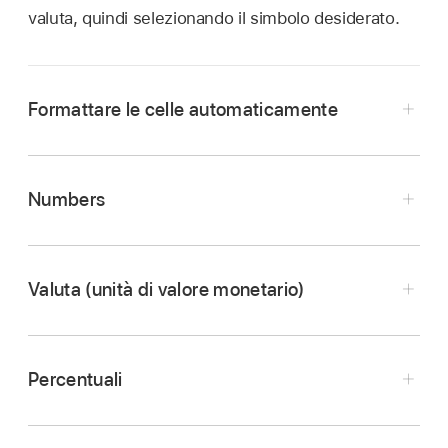
valuta, quindi selezionando il simbolo desiderato.
Formattare le celle automaticamente
Numbers
Valuta (unità di valore monetario)
Vai all’app Pages
sul Mac.
Apri un documento con una tabella,
seleziona
le celle
o
la tabella
che desideri formattare.
Percentuali
Nella
barra laterale
Formattazione
,
fai clic sul
pannello Cella.