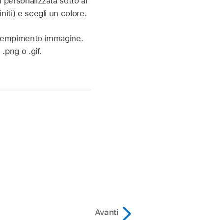
 personalizzata sotto al
iti) e scegli un colore.
i Riempimento immagine.
.png o .gif.
Avanti