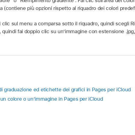
re” o “Riempimento gradiente”. Fai clic sull’area dei colori
contiene più opzioni rispetto al riquadro dei colori predefin
i clic sul menu a comparsa sotto il riquadro, quindi scegl
i, quindi fai doppio clic su un’immagine con estensione .jpg, 
di graduazione ed etichette dei grafici in Pages per iCloud
n un colore o un’immagine in Pages per iCloud