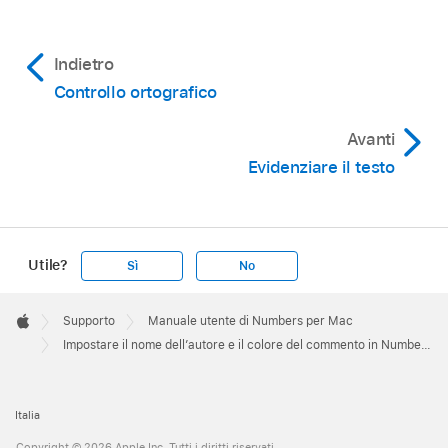
usano il nuovo colore.
Se stai utilizzando
iCloud
quando apporti
Indietro
questa modifica, eventuali fogli di calcolo che
Controllo ortografico
hai condiviso o a cui partecipi quando accedi
allo stesso
Apple Account
vengono aggiornati
Avanti
con il nuovo colore.
Evidenziare il testo
Nota:
Importante:
Utile?
Sì
No
Apple
Footer

Supporto
Manuale utente di Numbers per Mac
Apple
Impostare il nome dell’autore e il colore del commento in Numbers sul Mac
Italia
Copyright © 2026 Apple Inc. Tutti i diritti riservati.