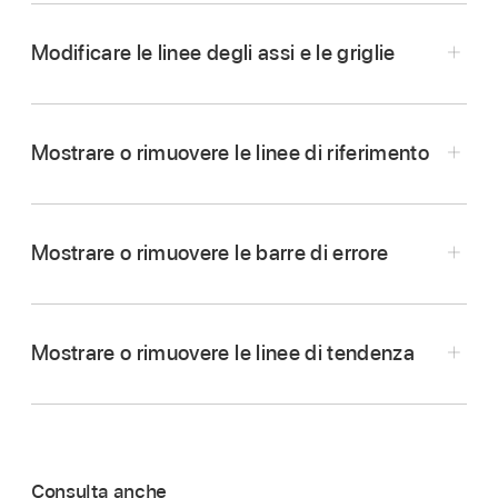
Apri una presentazione, tocca il grafico, quindi
Modificare le linee degli assi e le griglie
tocca
.
Tocca Grafico, quindi attiva Legenda.
Mostrare o rimuovere le linee di riferimento
Se Legenda non è visibile, scorri verso l’alto
dalla parte inferiore dei controlli.
Tocca la legenda per selezionarla, quindi esegui
Mostrare o rimuovere le barre di errore
una delle seguenti operazioni:
Modificare lo stile del testo della legenda:
tocca Stile sotto il pulsante Legenda, quindi
Vai all’app Keynote
su iPhone.
Mostrare o rimuovere le linee di tendenza
regola gli attributi del testo e del
Apri una presentazione, tocca il grafico, quindi
riempimento.
tocca
.
Ridimensionare la legenda:
trascina i punti
Tocca Stile, tocca Griglie, quindi esegui una
verdi attorno alla legenda.
delle seguenti operazioni:
Consulta anche