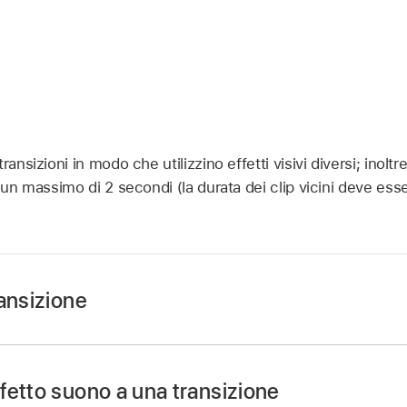
ansizioni in modo che utilizzino effetti visivi diversi; inoltr
a un massimo di 2 secondi (la durata dei clip vicini deve ess
ansizione
 iPhone, apri un
progetto di filmato
.
 l’icona della transizione che desideri modificare.
fetto suono a una transizione