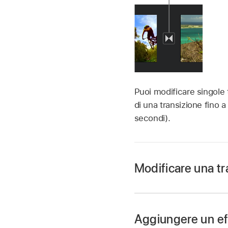
Puoi modificare singole tr
di una transizione fino 
secondi).
Modificare una tr
Nell’app iMovie
su
Nella
timeline
, tocca
Aggiungere un ef