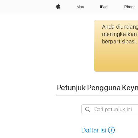
Apple
Mac
iPad
iPhone
Anda diundang
meningkatkan p
berpartisipasi.
Petunjuk Pengguna Keyn
Cari
petunjuk
ini
Daftar Isi