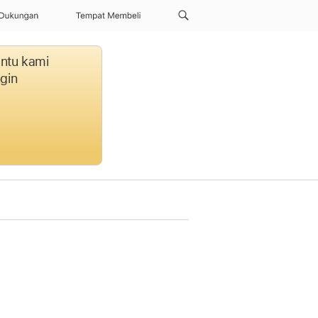
Dukungan
Tempat Membeli
antu kami
gin