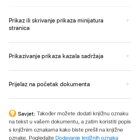
Prikaz ili skrivanje prikaza minijatura
stranica
Idite u aplikaciju Pages
na iPadu.
Otvorite dokument.
Prikazivanje prikaza kazala sadržaja
Dodirnite
na vrhu zaslona, zatim uključite
Idite u aplikaciju Pages
na iPadu.
Minijature stranice
Otvorite dokument, zatim dodirnite
pri vrhu
Prijelaz na početak dokumenta
Za skrivanje prikaza minijatura stranice povucite
zaslona.
ulijevo preko minijatura.
Idite u aplikaciju Pages
na iPadu.
Dodirnite stavku za prijelaz na tu stranicu.
Dodirnite statusnu traku (područje na kojem je
Za zatvaranje kazala sadržaja bez zatvaranja
Savjet:
Također možete dodati knjižnu oznaku
prikazano vrijeme, iznad alatne trake aplikacije
trenutačne stranice dodirnite dokument.
na tekst u vašem dokumentu, a zatim koristiti popis
Pages).
s knjižnim oznakama kako biste prešli na knjižne
oznake. Pogledajte
Dodavanje knjižnih oznaka