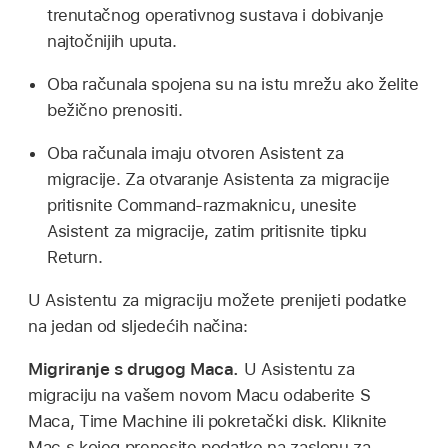
trenutačnog operativnog sustava i dobivanje
najtočnijih uputa.
Oba računala spojena su na istu mrežu ako želite
bežično prenositi.
Oba računala imaju otvoren Asistent za
migracije. Za otvaranje Asistenta za migracije
pritisnite Command-razmaknicu, unesite
Asistent za migracije, zatim pritisnite tipku
Return.
U Asistentu za migraciju možete prenijeti podatke
na jedan od sljedećih načina:
Migriranje s drugog Maca.
U Asistentu za
migraciju na vašem novom Macu odaberite S
Maca, Time Machine ili pokretački disk. Kliknite
Mac s kojeg prenosite podatke na zaslonu za