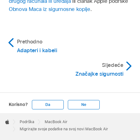
drugog računala ili uređaja
ili članak Apple podrške
Obnova Maca iz sigurnosne kopije
.
Prethodno
Adapteri i kabeli
Sljedeće
Značajke sigurnosti
Korisno?
Da
Ne
Apple
Footer

Podrška
MacBook Air
Apple
Migrirajte svoje podatke na svoj novi MacBook Air