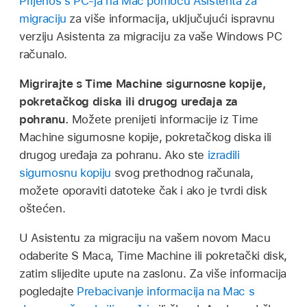
Prijenos s PC-ja na Mac pomoću Asistenta za
migraciju
za više informacija, uključujući ispravnu
verziju Asistenta za migraciju za vaše Windows PC
računalo.
Migrirajte s Time Machine sigurnosne kopije,
pokretačkog diska ili drugog uređaja za
pohranu.
Možete prenijeti informacije iz Time
Machine sigurnosne kopije, pokretačkog diska ili
drugog uređaja za pohranu. Ako ste
izradili
sigurnosnu kopiju
svog prethodnog računala,
možete oporaviti datoteke čak i ako je tvrdi disk
oštećen.
U Asistentu za migraciju na vašem novom Macu
odaberite S Maca, Time Machine ili pokretački disk,
zatim slijedite upute na zaslonu. Za više informacija
pogledajte
Prebacivanje informacija na Mac s