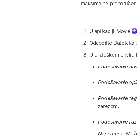
maksimalne preporučene 
U aplikaciji iMovie
Odaberite Datoteka >
U dijaloškom okviru k
Podešavanje naslo
Podešavanje opisa
Podešavanje tagov
zarezom.
Podešavanje razlu
Napomena:
Može