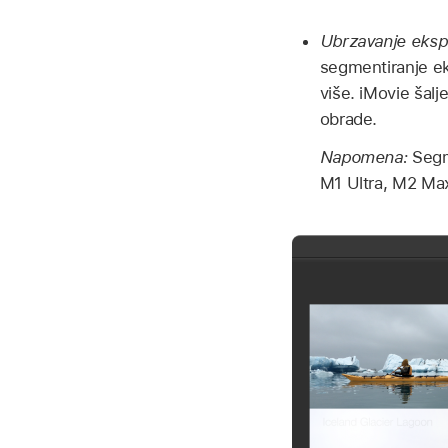
Ubrzavanje eksp
segmentiranje eks
više. iMovie šal
obrade.
Napomena:
Segm
M1 Ultra, M2 Max