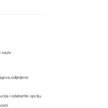
i naziv.
tagova odijeljene
ucija i odaberite opciju.
vosti.