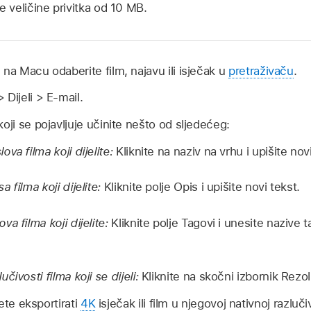
veličine privitka od 10 MB.
na Macu odaberite film, najavu ili isječak u
pretraživaču
.
 Dijeli > E-mail.
oji se pojavljuje učinite nešto od sljedećeg:
va filma koji dijelite:
Kliknite na naziv na vrhu i upišite nov
 filma koji dijelite:
Kliknite polje Opis i upišite novi tekst.
a filma koji dijelite:
Kliknite polje Tagovi i unesite nazive 
čivosti filma koji se dijeli:
Kliknite na skočni izbornik Rezol
te eksportirati
4K
isječak ili film u njegovoj nativnoj razluči