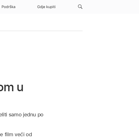
Podrška
Gdje kupiti
lom u
eliti samo jednu po
je film veći od