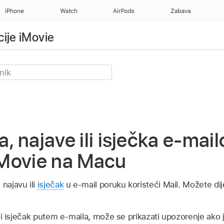
iPhone
Watch
AirPods
Zabava
ije iMovie
a, najave ili isječka e-mai
 iMovie na Macu
 najavu ili
isječak
u e-mail poruku koristeći Mail. Možete dij
 ili isječak putem e-maila, može se prikazati upozorenje ako 