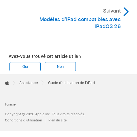
Suivant
Modèles d’iPad compatibles avec
iPadOS 26
Avez-vous trouvé cet article utile ?
Oui
Non
Apple
Footer

Assistance
Guide d’utilisation de l’iPad
Apple
Tunisie
Copyright © 2026 Apple Inc. Tous droits réservés.
Conditions d’utilisation
Plan du site