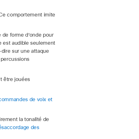
e. Ce comportement imite
cle de forme d’onde pour
e est audible seulement
-dire sur une attaque
e percussions
 être jouées
s commandes de voix et
rement la tonalité de
ésaccordage des