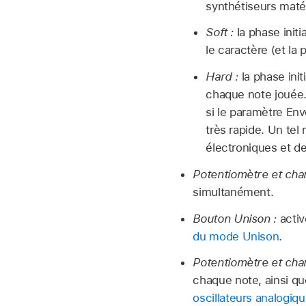
synthétiseurs maté
Soft :
la phase init
le caractère (et la
Hard :
la phase init
chaque note jouée
si le paramètre Env
très rapide. Un te
électroniques et de
Potentiomètre et cha
simultanément.
Bouton Unison :
activ
du mode Unison
.
Potentiomètre et cha
chaque note, ainsi qu
oscillateurs analogiq