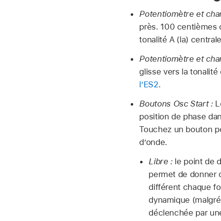
Potentiomètre et cha
près. 100 centièmes c
tonalité A (la) centra
Potentiomètre et cha
glisse vers la tonalit
l’ES2
.
Boutons Osc Start :
Le
position de phase dan
Touchez un bouton po
d’onde.
Libre :
le point de d
permet de donner de
différent chaque fo
dynamique (malgré 
déclenchée par une