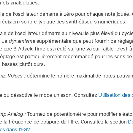
riels analogiques.
iale de l’oscillateur démarre à zéro pour chaque note joué
 précision) sonore typique des synthétiseurs numériques.
iale de l’oscillateur démarre au niveau le plus élevé du cy
. Le
dynamisme
supplémentaire que peut fournir ce réglag
elope 3 Attack Time est réglé sur une valeur faible, c’est-à
l réglage est particulièrement recommandé pour les sons d
 basses plutôt durs.
mp Voices :
détermine le nombre maximal de notes pouvant
e ou désactive le mode unisson. Consultez
Utilisation de
mp Analog :
Tournez ce potentiomètre pour modifier aléatoi
e la fréquence de coupure du filtre. Consultez la section
D
ues dans l’ES2
.