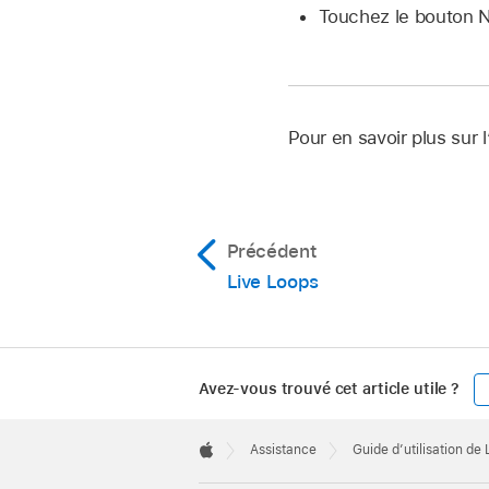
Touchez le bouton 
Pour en savoir plus sur l
Précédent
Live Loops
Avez-vous trouvé cet article utile ?
Apple
Footer

Assistance
Guide d’utilisation de
Apple