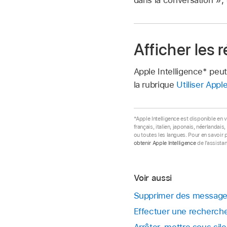
Afficher les
Apple Intelligence* peu
la rubrique
Utiliser App
*Apple Intelligence est disponible en v
français, italien, japonais, néerlandai
ou toutes les langues. Pour en savoir p
obtenir Apple Intelligence
de l’assista
Voir aussi
Supprimer des messages
Effectuer une recherch
Arrêter, mettre sous sil