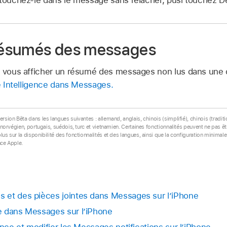
 résumés des messages
t vous afficher un résumé des messages non lus dans une 
le Intelligence dans Messages.
ersion Bêta dans les langues suivantes : allemand, anglais, chinois (simplifié), chinois (tradit
s, norvégien, portugais, suédois, turc et vietnamien. Certaines fonctionnalités peuvent ne pas 
lus sur la disponibilité des fonctionnalités et des langues, ainsi que la configuration minimale 
nce Apple.
 et des pièces jointes dans Messages sur l’iPhone
e dans Messages sur l’iPhone
ence et modifier les Messages notifications sur l’iPhone