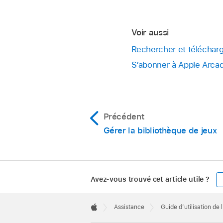
Voir aussi
Rechercher et télécharg
S’abonner à Apple Arcad
Précédent
Gérer la bibliothèque de jeux
Avez-vous trouvé cet article utile ?
Apple
Footer

Assistance
Guide d’utilisation de 
Apple