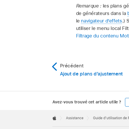
Remarque :
les plans gé
de générateurs dans la
le
navigateur d’effets
.) 
utiliser le menu local F
Filtrage du contenu Mot
Précédent
Ajout de plans d’ajustement
Avez-vous trouvé cet article utile ?
Apple
Footer

Assistance
Guide d’utilisation de
Apple