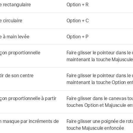
e rectangulaire
Option + R
 circulaire
Option + C
e à main levée
Option + P
çon proportionnelle
Faire glisser le pointeur dans l
maintenant la touche Majuscul
ir de son centre
Faire glisser le pointeur dans l
maintenant la touche Option e
on proportionnelle à partir
Faire glisser dans le canevas to
touches Option et Majuscule e
un masque par incréments de
Faire glisser une poignée de rot
touche Majuscule enfoncée