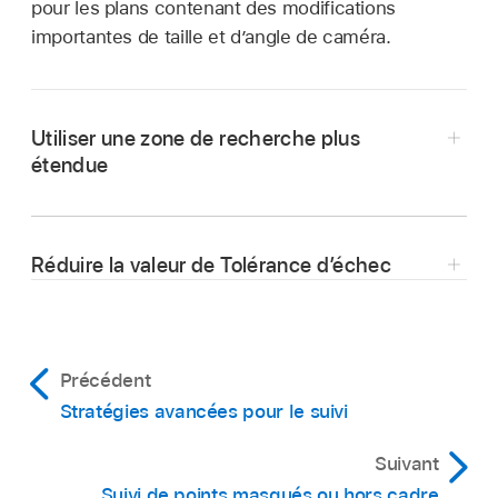
pour les plans contenant des modifications
importantes de taille et d’angle de caméra.
Utiliser une zone de recherche plus
étendue
Pour redimensionner un marqueur de suivi
d’objet, consultez
Ajuster le marqueur de suivi
Réduire la valeur de Tolérance d’échec
d’objet
.
Pour redimensionner un marqueur de suivi de
point, consultez
Ajuster le marqueur de suivi de
point
.
Précédent
Stratégies avancées pour le suivi
Suivant
Suivi de points masqués ou hors cadre