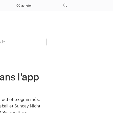
Où acheter
ans l’app
irect et programmés,
eball et Sunday Night
S Season Pass.