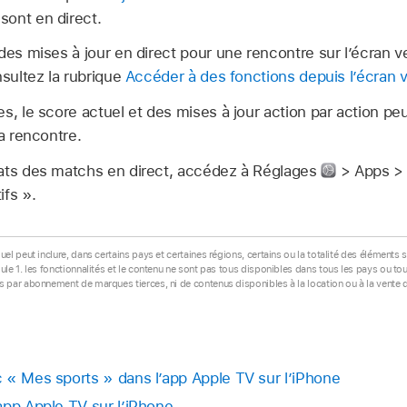
 sont en direct.
des mises à jour en direct pour une rencontre sur l’écran ve
nsultez la rubrique
Accéder à des fonctions depuis l’écran ve
s, le score actuel et des mises à jour action par action p
la rencontre.
tats des matchs en direct, accédez à Réglages
> Apps > 
ifs ».
 peut inclure, dans certains pays et certaines régions, certains ou la totalité des éléments su
e 1. les fonctionnalités et le contenu ne sont pas tous disponibles dans tous les pays ou to
par abonnement de marques tierces, ni de contenus disponibles à la location ou à la vente d
 « Mes sports » dans l’app Apple TV sur l’iPhone
app Apple TV sur l’iPhone