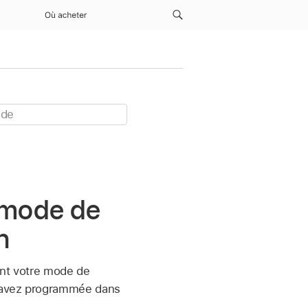
Où acheter
e mode de
h
ent votre mode de
s avez programmée dans