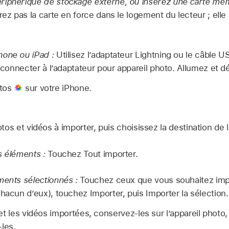
riphérique de stockage externe, ou insérez une carte mém
ez pas la carte en force dans le logement du lecteur ; elle
hone ou iPad :
Utilisez l’adaptateur Lightning ou le câble 
e connecter à l’adaptateur pour appareil photo. Allumez et dév
otos
sur votre iPhone.
os et vidéos à importer, puis choisissez la destination de l
s éléments :
Touchez Tout importer.
ments sélectionnés :
Touchez ceux que vous souhaitez impo
chacun d’eux), touchez Importer, puis Importer la sélection.
t les vidéos importées, conservez-les sur l’appareil photo, 
-les.