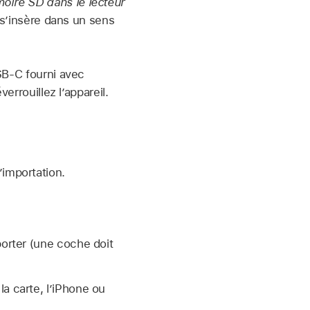
oire SD dans le lecteur
 s’insère dans un sens
USB-C fourni avec
errouillez l’appareil.
’importation.
rter (une coche doit
la carte, l’iPhone ou