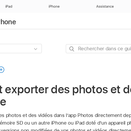
iPad
iPhone
Assistance
iPhone
Rechercher
dans
ce
guide
t exporter des photos et 
ne
s photos et des vidéos dans l’app Photos directement dep
moire SD ou un autre iPhone ou iPad doté d’un appareil 
versions non modifiées de vos photos et vidéos directeme