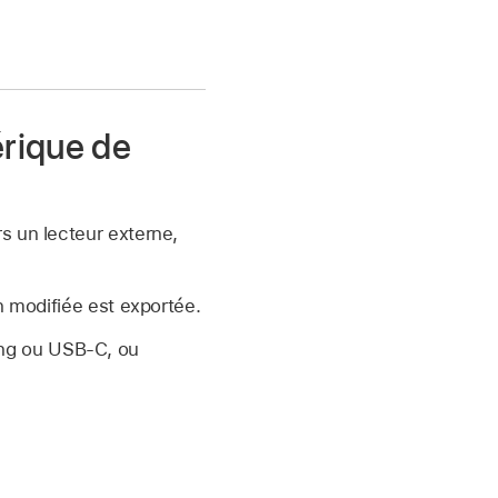
érique de
s un lecteur externe,
on modifiée est exportée.
ing ou USB-C, ou