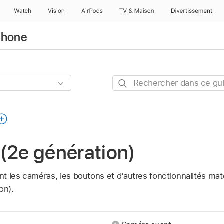
Watch
Vision
AirPods
TV & Maison
Divertissements
iPhone
Rechercher
dans
ce
guide
(2e génération)
 les caméras, les boutons et d’autres fonctionnalités maté
on).