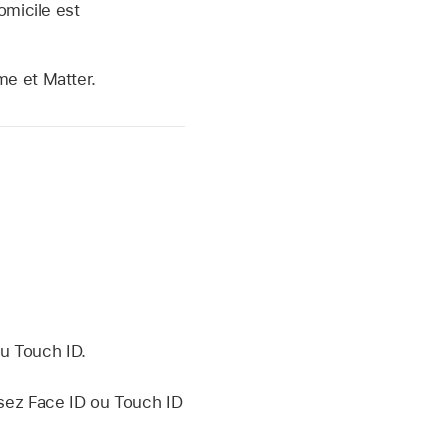
omicile est
me et Matter.
ou Touch ID.
lisez Face ID ou Touch ID