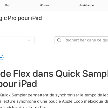
iPad
iPhone
Assistance
gic Pro pour iPad
Rechercher
dans
ce
guide
n de Flex dans Quick Samp
pour iPad
Quick Sampler permettent de synchroniser le tempo de lect
la lecture synchrone d’une boucle Apple Loop mélodique da
res pistes dans Logic Pro.