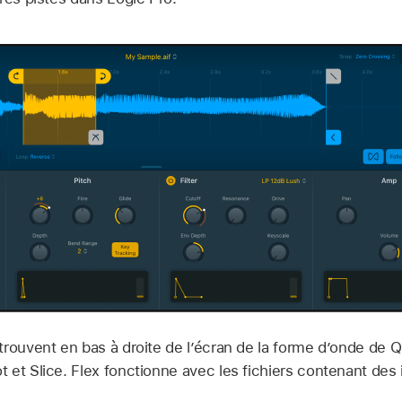
trouvent en bas à droite de l’écran de la forme d’onde de 
 et Slice. Flex fonctionne avec les fichiers contenant des