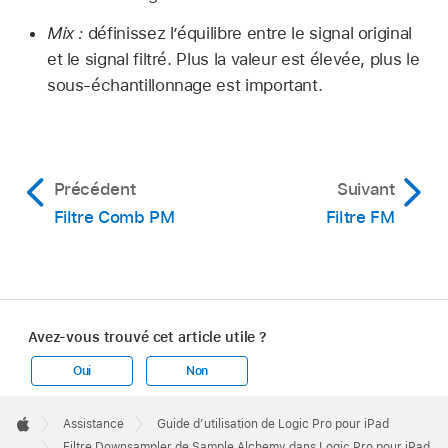
Mix :
définissez l’équilibre entre le signal original
et le signal filtré. Plus la valeur est élevée, plus le
sous-échantillonnage est important.
Précédent
Suivant
Filtre Comb PM
Filtre FM
Avez-vous trouvé cet article utile ?
Oui
Non
Apple
Footer

Assistance
Guide d’utilisation de Logic Pro pour iPad
Apple
Filtre Downsampler de Sample Alchemy dans Logic Pro pour iPad