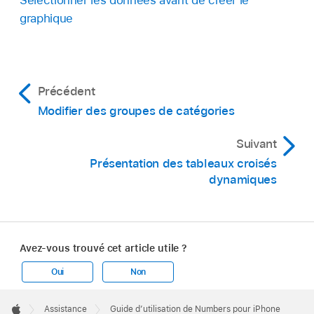
Sélectionner les données avant de créer le
graphique
Précédent
Modifier des groupes de catégories
Suivant
Présentation des tableaux croisés
dynamiques
Avez-vous trouvé cet article utile ?
Oui
Non
Apple
Footer

Assistance
Guide d’utilisation de Numbers pour iPhone