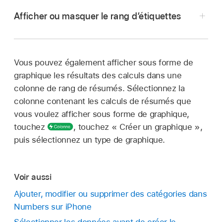
Ouvrez une feuille de calcul avec un tableau
Afficher ou masquer le rang d’étiquettes
Accédez à l’app Numbers
sur votre iPhone.
catégorisé, puis touchez la cellule dans le rang
de résumés correspondant à la fonction que
Ouvrez une feuille de calcul avec un tableau
vous voulez supprimer.
catégorisé, puis touchez une cellule vide dans
Vous pouvez également afficher sous forme de
le rang des résumés.
Touchez
,
puis choisissez « Aucun
graphique les résultats des calculs dans une
résumé ».
Touchez
,
puis choisissez une fonction.
colonne de rang de résumés. Sélectionnez la
Un
rang d’étiquettes
apparaît automatiquement
colonne contenant les calculs de résumés que
Accédez à l’app Numbers
sur votre iPhone.
au-dessus du rang de résumés. Le contenu de
vous voulez afficher sous forme de graphique,
Ouvrez une feuille de calcul avec un tableau
ces étiquettes ne peut pas être modifié, mais
touchez
,
touchez « Créer un graphique »,
catégorisé.
vous pouvez tout de même modifier leur style
puis sélectionnez un type de graphique.
de texte et les masquer.
Sélectionnez
le rang de résumés, touchez
,
puis choisissez « Afficher le rang des
Voir aussi
étiquettes » ou « Masquer le rang des
Ajouter, modifier ou supprimer des catégories dans
étiquettes ».
Numbers sur iPhone