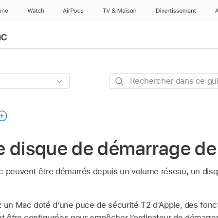
one
Watch
AirPods
TV & Maison
Divertissements
ac
Rechercher
dans
ce
guide
 le disque de démarrage d
c peuvent être démarrés depuis un volume réseau, un disqu
z un Mac doté d’une puce de sécurité T2 d’Apple, des fonct
 être configurées pour empêcher l’ordinateur de démarrer 