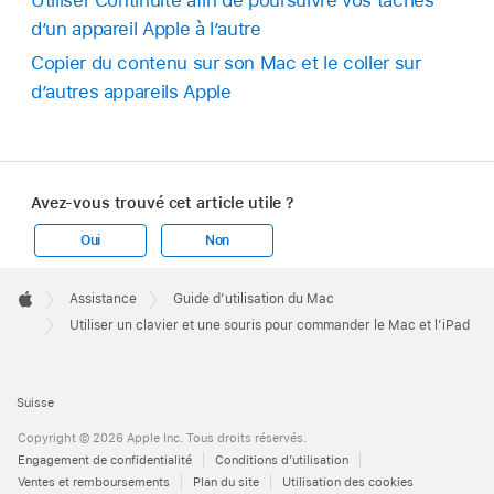
Utiliser Continuité afin de poursuivre vos tâches
d’un appareil Apple à l’autre
Copier du contenu sur son Mac et le coller sur
d’autres appareils Apple
Avez-vous trouvé cet article utile ?
Oui
Non
Apple
Footer

Assistance
Guide d’utilisation du Mac
Apple
Utiliser un clavier et une souris pour commander le Mac et l’iPad
Suisse
Copyright © 2026 Apple Inc. Tous droits réservés.
Engagement de confidentialité
Conditions d’utilisation
Ventes et remboursements
Plan du site
Utilisation des cookies