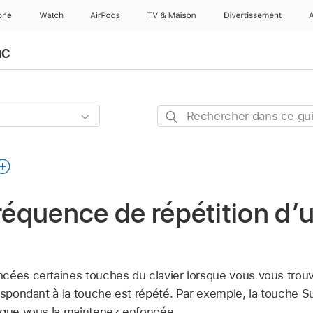
one
Watch
AirPods
TV & Maison
Divertissements
ac
Rechercher
dans
ce
guide
fréquence de répétition d
cées certaines touches du clavier lorsque vous vous tro
respondant à la touche est répété. Par exemple, la touche 
 que vous la maintenez enfoncée.