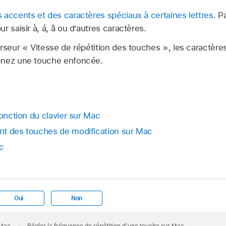
s accents et des caractères spéciaux à certaines lettres
. P
 saisir à, á, â ou d’autres caractères.
rseur « Vitesse de répétition des touches », les caractère
enez une touche enfoncée.
fonction du clavier sur Mac
nt des touches de modification sur Mac
c
Oui
Non
 Mac
Régler la fréquence de répétition d’une touche sur Mac