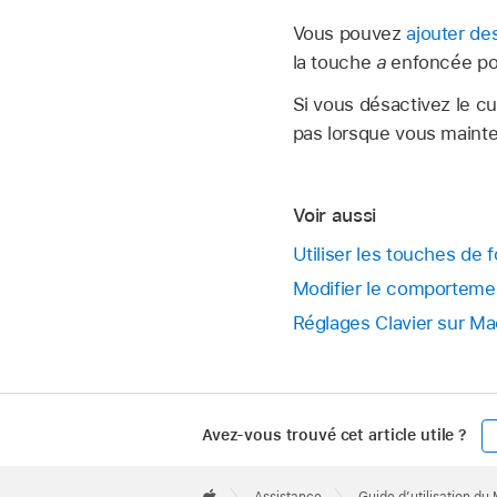
Vous pouvez
ajouter de
la touche
a
enfoncée pour
Si vous désactivez le cu
pas lorsque vous maint
Voir aussi
Utiliser les touches de 
Modifier le comporteme
Réglages Clavier sur Ma
Avez-vous trouvé cet article utile ?
Apple
Footer

Assistance
Guide d’utilisation du