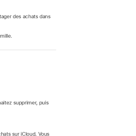
rtager des achats dans
mille.
aitez supprimer, puis
hats sur iCloud. Vous