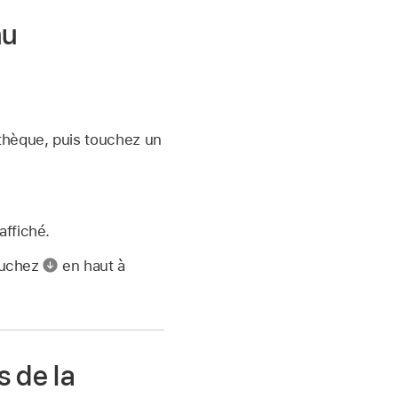
nu
thèque, puis touchez un
affiché.
touchez
en haut à
 de la