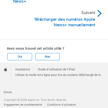
News+
Suivant
Télécharger des numéros Apple
News+ manuellement
Avez-vous trouvé cet article utile ?
Oui
Non
Apple
Footer

Assistance
Guide d’utilisation de l’iPad
Apple
Utiliser le mode hors ligne pour lire du contenu téléchargé de News sur l’iPad
Suisse
Copyright © 2026 Apple Inc. Tous droits réservés.
Engagement de confidentialité
Conditions d’utilisation