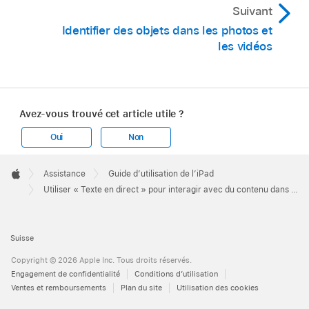
Suivant
Identifier des objets dans les photos et
les vidéos
Avez-vous trouvé cet article utile ?
Oui
Non
Apple
Footer

Assistance
Guide d’utilisation de l’iPad
Apple
Utiliser « Texte en direct » pour interagir avec du contenu dans une photo ou une vidéo sur l’iPad
Suisse
Copyright © 2026 Apple Inc. Tous droits réservés.
Engagement de confidentialité
Conditions d’utilisation
Ventes et remboursements
Plan du site
Utilisation des cookies