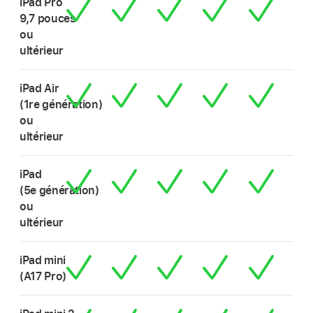
iPad Pro
9,7 pouces
ou
ultérieur
iPad Air
(1re génération)
ou
ultérieur
iPad
(5e génération)
ou
ultérieur
iPad mini
(A17 Pro)