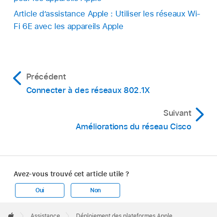
Article dʼassistance Apple : Utiliser les réseaux Wi-
Fi 6E avec les appareils Apple
Précédent
Connecter à des réseaux 802.1X
Suivant
Améliorations du réseau Cisco
Avez-vous trouvé cet article utile ?
Oui
Non
Apple
Footer

Assistance
Déploiement des plateformes Apple