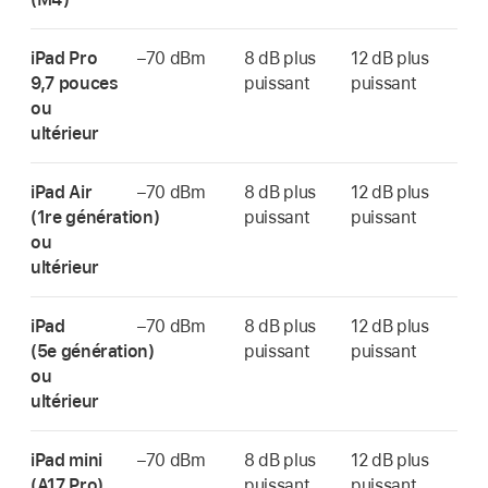
iPad Pro
–70 dBm
8 dB plus
12 dB plus
9,7 pouces
puissant
puissant
ou
ultérieur
iPad Air
–70 dBm
8 dB plus
12 dB plus
(1re génération)
puissant
puissant
ou
ultérieur
iPad
–70 dBm
8 dB plus
12 dB plus
(5e génération)
puissant
puissant
ou
ultérieur
iPad mini
–70 dBm
8 dB plus
12 dB plus
(A17 Pro)
puissant
puissant