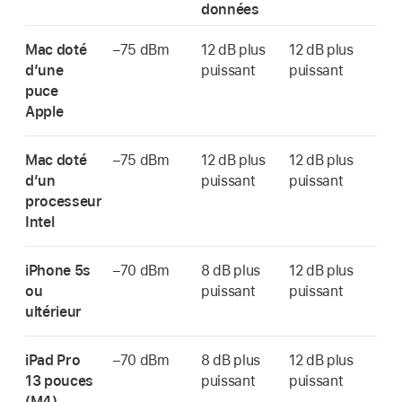
données
Mac doté
–75 dBm
12 dB plus
12 dB plus
d’une
puissant
puissant
puce
Apple
Mac doté
–75 dBm
12 dB plus
12 dB plus
dʼun
puissant
puissant
processeur
Intel
iPhone 5s
–70 dBm
8 dB plus
12 dB plus
ou
puissant
puissant
ultérieur
iPad Pro
–70 dBm
8 dB plus
12 dB plus
13 pouces
puissant
puissant
(M4)