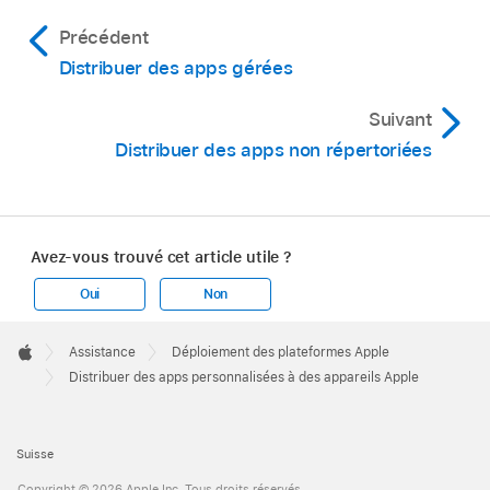
Précédent
Distribuer des apps gérées
Suivant
Distribuer des apps non répertoriées
Avez-vous trouvé cet article utile ?
Oui
Non
Apple
Footer

Assistance
Déploiement des plateformes Apple
Apple
Distribuer des apps personnalisées à des appareils Apple
Suisse
Copyright © 2026 Apple Inc. Tous droits réservés.