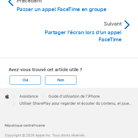
Précédent
Passer un appel FaceTime en groupe
Suivant
Partager l’écran lors d’un appel
FaceTime
Avez-vous trouvé cet article utile ?
Oui
Non
Apple
Footer

Assistance
Guide d’utilisation de l’iPhone
Apple
Utiliser SharePlay pour regarder et écouter du contenu, et jouer à plusieurs dans FaceTime sur l’iPhone
République centrafricaine
Copyright © 2026 Apple Inc. Tous droits réservés.